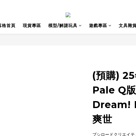
落格首頁
現貨專區
模型/解謎玩具
遊戲專區
文具雜
(預購) 25
Pale Q
Dream! 
爽世
ブシロードクリエイテ