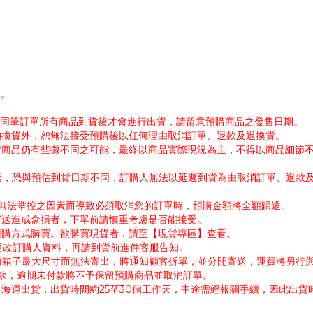
謝。
帳。同筆訂單所有商品到貨後才會進行出貨，請留意預購商品之發售日期。
協助換貨外，恕無法接受預購後以任何理由取消訂單、退款及退換貨。
出貨商品仍有些微不同之可能，最終以商品實際現況為主，不得以商品細節
因素，恐與預估到貨日期不同，訂購人無法以延遲到貨為由取消訂單、退款
公司無法掌控之因素而導致必須取消您的訂單時，預購金額將全額歸還。
寄送造成盒損者，下單前請慎重考慮是否能接受。
採預購方式購買。欲購買現貨者，請至【現貨專區】查看。
需更改訂購人資料，再請到貨前進件客服告知。
超商箱子最大尺寸而無法寄出，將通知顧客拆單，並分開寄送，運費將另行
付款，逾期未付款將不予保留預購商品並取消訂單。
過海運出貨，出貨時間約25至30個工作天，中途需經報關手續，因此出