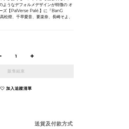
のようなデフォルメデザインが特徴の オ
PalVerse Palé.】に『BanG 
!!!』の高松燈、千早愛音、要楽奈、長崎そよ、
販售結束
加入追蹤清單
送貨及付款方式