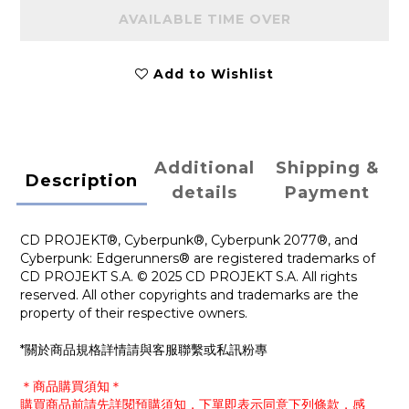
AVAILABLE TIME OVER
Add to Wishlist
Additional
Shipping &
Description
details
Payment
CD PROJEKT®, Cyberpunk®, Cyberpunk 2077®, and
Cyberpunk: Edgerunners® are registered trademarks of
CD PROJEKT S.A. © 2025 CD PROJEKT S.A. All rights
reserved. All other copyrights and trademarks are the
property of their respective owners.
*關於商品規格詳情請與客服聯繫或私訊粉專
＊商品購買須知＊
購買商品前請先詳閱預購須知，下單即表示同意下列條款，感