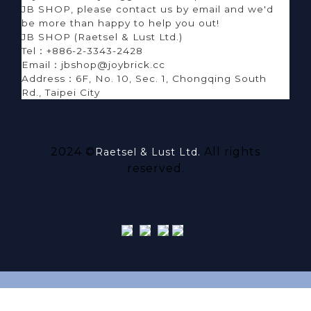
JB SHOP, please contact us by email and we'd
be more than happy to help you out!
JB SHOP (Raetsel & Lust Ltd.)
Tel：+886-2-3343-2428
Email：jbshop@joybrick.cc
Address
：
6F, No. 10, Sec. 1, Chongqing South
Rd., Taipei City
2024 ©
All rights
Raetsel & Lust Ltd.
reserved.