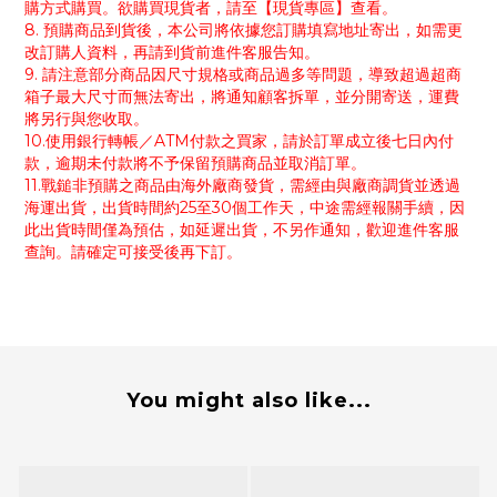
購方式購買。欲購買現貨者，請至【現貨專區】查看。
8. 預購商品到貨後，本公司將依據您訂購填寫地址寄出，如需更
改訂購人資料，再請到貨前進件客服告知。
9. 請注意部分商品因尺寸規格或商品過多等問題，導致超過超商
箱子最大尺寸而無法寄出，將通知顧客拆單，並分開寄送，運費
將另行與您收取。
10.使用銀行轉帳／ATM付款之買家，請於訂單成立後七日內付
款，逾期未付款將不予保留預購商品並取消訂單。
11.戰鎚非預購之商品由海外廠商發貨，需經由與廠商調貨並透過
海運出貨，出貨時間約25至30個工作天，中途需經報關手續，因
此出貨時間僅為預估，如延遲出貨，不另作通知，歡迎進件客服
查詢。請確定可接受後再下訂。
You might also like...