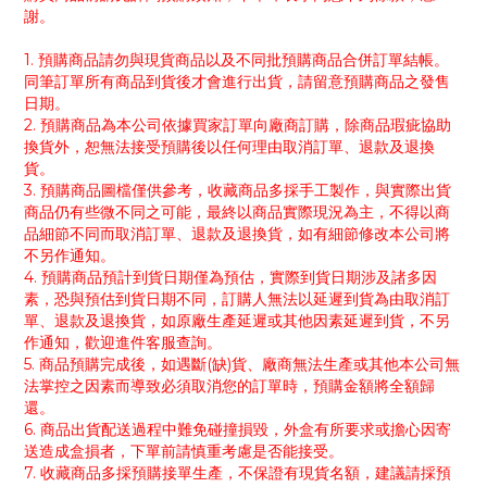
謝。
1. 預購商品請勿與現貨商品以及不同批預購商品合併訂單結帳。
同筆訂單所有商品到貨後才會進行出貨，請留意預購商品之發售
日期。
2. 預購商品為本公司依據買家訂單向廠商訂購，除商品瑕疵協助
換貨外，恕無法接受預購後以任何理由取消訂單、退款及退換
貨。
3. 預購商品圖檔僅供參考，收藏商品多採手工製作，與實際出貨
商品仍有些微不同之可能，最終以商品實際現況為主，不得以商
品細節不同而取消訂單、退款及退換貨，如有細節修改本公司將
不另作通知。
4. 預購商品預計到貨日期僅為預估，實際到貨日期涉及諸多因
素，恐與預估到貨日期不同，訂購人無法以延遲到貨為由取消訂
單、退款及退換貨，如原廠生產延遲或其他因素延遲到貨，不另
作通知，歡迎進件客服查詢。
5. 商品預購完成後，如遇斷(缺)貨、廠商無法生產或其他本公司無
法掌控之因素而導致必須取消您的訂單時，預購金額將全額歸
還。
6. 商品出貨配送過程中難免碰撞損毀，外盒有所要求或擔心因寄
送造成盒損者，下單前請慎重考慮是否能接受。
7. 收藏商品多採預購接單生產，不保證有現貨名額，建議請採預