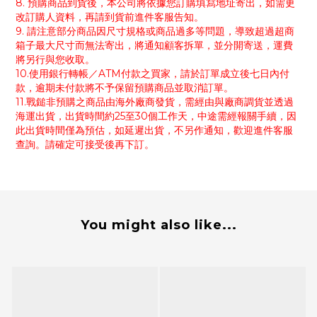
8. 預購商品到貨後，本公司將依據您訂購填寫地址寄出，如需更
改訂購人資料，再請到貨前進件客服告知。
9. 請注意部分商品因尺寸規格或商品過多等問題，導致超過超商
箱子最大尺寸而無法寄出，將通知顧客拆單，並分開寄送，運費
將另行與您收取。
10.使用銀行轉帳／ATM付款之買家，請於訂單成立後七日內付
款，逾期未付款將不予保留預購商品並取消訂單。
11.戰鎚非預購之商品由海外廠商發貨，需經由與廠商調貨並透過
海運出貨，出貨時間約25至30個工作天，中途需經報關手續，因
此出貨時間僅為預估，如延遲出貨，不另作通知，歡迎進件客服
查詢。請確定可接受後再下訂。
You might also like...