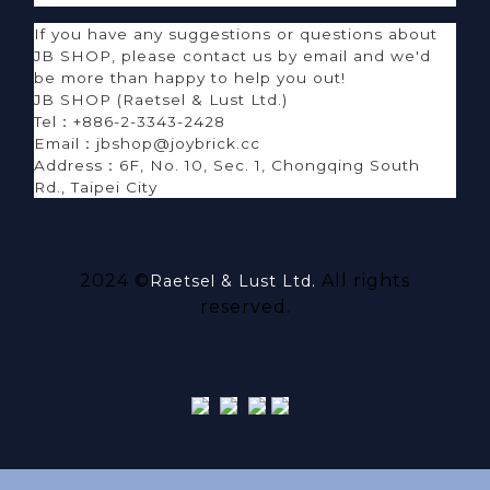
If you have any suggestions or questions about
JB SHOP, please contact us by email and we'd
be more than happy to help you out!
JB SHOP (Raetsel & Lust Ltd.)
Tel：+886-2-3343-2428
Email：jbshop@joybrick.cc
Address
：
6F, No. 10, Sec. 1, Chongqing South
Rd., Taipei City
2024 ©
All rights
Raetsel & Lust Ltd.
reserved.