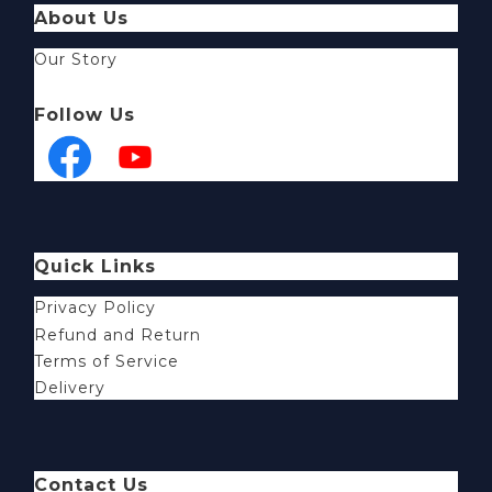
About Us
Our Story
Follow Us
Quick Links
Privacy Policy
Refund and Return
Terms of Service
Delivery
Contact Us