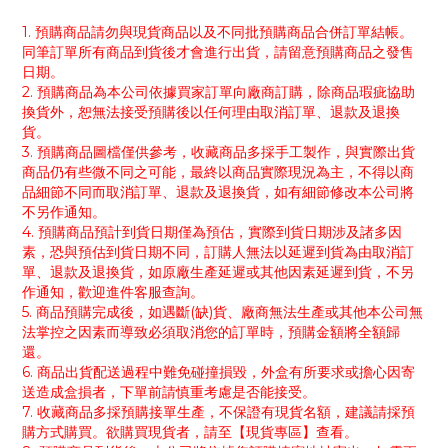
1. 預購商品請勿與現貨商品以及不同批預購商品合併訂單結帳。
同筆訂單所有商品到貨後才會進行出貨，請留意預購商品之發售
日期。
2. 預購商品為本公司依據買家訂單向廠商訂購，除商品瑕疵協助
換貨外，恕無法接受預購後以任何理由取消訂單、退款及退換
貨。
3. 預購商品圖檔僅供參考，收藏商品多採手工製作，與實際出貨
商品仍有些微不同之可能，最終以商品實際現況為主，不得以商
品細節不同而取消訂單、退款及退換貨，如有細節修改本公司將
不另作通知。
4. 預購商品預計到貨日期僅為預估，實際到貨日期涉及諸多因
素，恐與預估到貨日期不同，訂購人無法以延遲到貨為由取消訂
單、退款及退換貨，如原廠生產延遲或其他因素延遲到貨，不另
作通知，歡迎進件客服查詢。
5. 商品預購完成後，如遇斷(缺)貨、廠商無法生產或其他本公司無
法掌控之因素而導致必須取消您的訂單時，預購金額將全額歸
還。
6. 商品出貨配送過程中難免碰撞損毀，外盒有所要求或擔心因寄
送造成盒損者，下單前請慎重考慮是否能接受。
7. 收藏商品多採預購接單生產，不保證有現貨名額，建議請採預
購方式購買。欲購買現貨者，請至【現貨專區】查看。