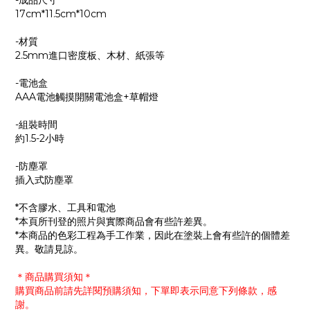
-成品尺寸
17cm*11.5cm*10cm
-材質
2.5mm進口密度板、木材、紙張等
-電池盒
AAA電池觸摸開關電池盒+草帽燈
-組裝時間
約1.5-2小時
-防塵罩
插入式防塵罩
*不含膠水、工具和電池
*本頁所刊登的照片與實際商品會有些許差異。
*本商品的色彩工程為手工作業，因此在塗裝上會有些許的個體差
異。敬請見諒。
＊商品購買須知＊
購買商品前請先詳閱預購須知，下單即表示同意下列條款，感
謝。