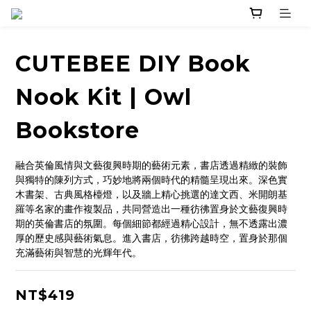
CUTEBEE DIY Book
Nook Kit | Owl
Bookstore
融合英倫風情與文藝復興時期的藝術元素，書店透過精緻的裝飾
與獨特的陳列方式，巧妙地將兩個時代的精髓呈現出來。深色實
木書架、古典風格檯燈，以及牆上精心挑選的達文西、米開朗基
羅等名家的畫作複製品，共同營造出一種彷彿置身於文藝復興時
期的英倫書店的氛圍。每個細節都經過精心設計，無不透露出濃
厚的歷史感與藝術氣息。進入書店，彷彿跨越時空，置身於那個
充滿藝術與智慧的光輝年代。
NT$419