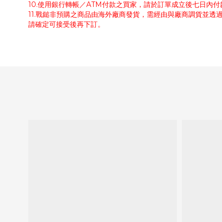
10.使用銀行轉帳／ATM付款之買家，請於訂單成立後七日內
11.戰鎚非預購之商品由海外廠商發貨，需經由與廠商調貨並透
請確定可接受後再下訂。