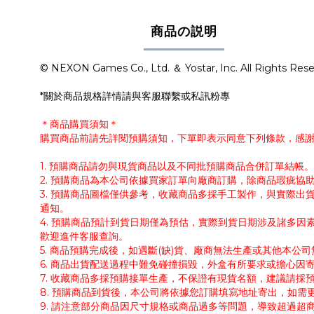
商品の説明
© NEXON Games Co., Ltd. ＆ Yostar, Inc. All Rights Rese
*關於商品規格詳情請與客服聯繫或私訊粉專
＊商品購買須知＊
購買商品前請先詳閱預購須知，下單即表示同意下列條款，感
1. 預購商品請勿與現貨商品以及不同批預購商品合併訂單結
2. 預購商品為本公司依據買家訂單向廠商訂購，除商品瑕疵
3. 預購商品圖檔僅供參考，收藏商品多採手工製作，與實際
通知。
4. 預購商品預計到貨日期僅為預估，實際到貨日期涉及諸多
歡迎進件客服查詢。
5. 商品預購完成後，如遇斷(缺)貨、廠商無法生產或其他本
6. 商品出貨配送過程中難免碰撞損毀，外盒有所要求或擔心因
7. 收藏商品多採預購接單生產，不保證有現貨名額，建議請
8. 預購商品到貨後，本公司將依據您訂購填寫地址寄出，如
9. 請注意部分商品因尺寸規格或商品過多等問題，導致超過