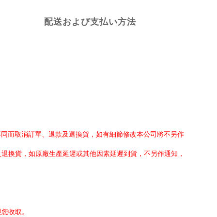
配送および支払い方法
不同而取消訂單、退款及退換貨，如有細節修改本公司將不另作
及退換貨，如原廠生產延遲或其他因素延遲到貨，不另作通知，
與您收取。