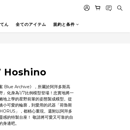
てん
全てのアイテム
規約と条件
7 Hoshino
Blue Archive》，所屬於阿拜多斯高
野」化身為1/7比例模型登場！忠實地將一
懶地上學的星野前輩的姿態製成模型。從
嬌小可愛的輪廓，到愛用的武器「荷魯斯
 HORUS」，都精心重現。還附以阿拜多
靈感的特製台座！ 敬請將可愛又可靠的自
的身邊吧。