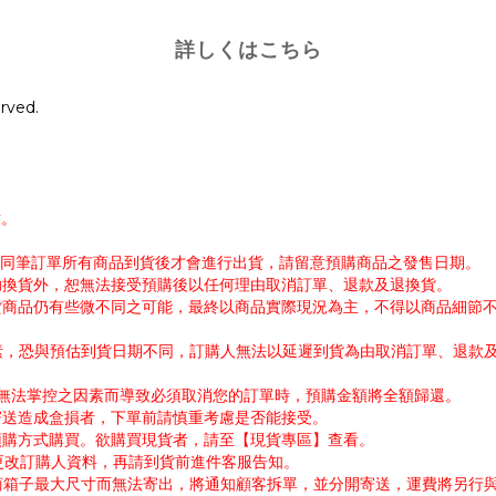
詳しくはこちら
rved.
謝。
帳。同筆訂單所有商品到貨後才會進行出貨，請留意預購商品之發售日期。
協助換貨外，恕無法接受預購後以任何理由取消訂單、退款及退換貨。
出貨商品仍有些微不同之可能，最終以商品實際現況為主，不得以商品細節
因素，恐與預估到貨日期不同，訂購人無法以延遲到貨為由取消訂單、退款
公司無法掌控之因素而導致必須取消您的訂單時，預購金額將全額歸還。
寄送造成盒損者，下單前請慎重考慮是否能接受。
採預購方式購買。欲購買現貨者，請至【現貨專區】查看。
需更改訂購人資料，再請到貨前進件客服告知。
超商箱子最大尺寸而無法寄出，將通知顧客拆單，並分開寄送，運費將另行