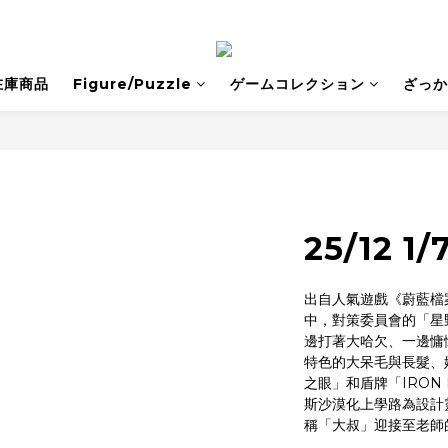
在庫商品
Figure/Puzzle
ゲームコレクション
ざっか
25/12 1/
出自人氣遊戲《蔚藍檔案 
中，對策委員會的「星
邊打著大哈欠、一邊慵
特色的大呆毛與長髮、
之眼」和盾牌「IRON
斯沙漠化上學路為設計
稱「大叔」迎接至老師