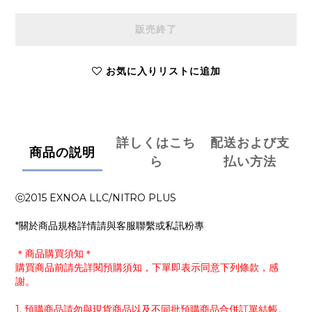
販売終了
お気に入りリストに追加
詳しくはこち
配送および支
商品の説明
ら
払い方法
ⓒ2015 EXNOA LLC/NITRO PLUS
*關於商品規格詳情請與客服聯繫或私訊粉專
＊商品購買須知＊
購買商品前請先詳閱預購須知，下單即表示同意下列條款，感
謝。
1. 預購商品請勿與現貨商品以及不同批預購商品合併訂單結帳。