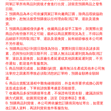
同筆訂單所有商品到貨後才會進行出貨，請留意預購商品之發售
日期。
2. 預購商品為本公司依據買家訂單向廠商訂購，除商品瑕疵協助
換貨外，恕無法接受預購後以任何理由取消訂單、退款及退換
貨。
3. 預購商品圖檔僅供參考，收藏商品多採手工製作，與實際出貨
商品仍有些微不同之可能，最終以商品實際現況為主，不得以商
品細節不同而取消訂單、退款及退換貨，如有細節修改本公司將
不另作通知。
4. 預購商品預計到貨日期僅為預估，實際到貨日期涉及諸多因
素，恐與預估到貨日期不同，訂購人無法以延遲到貨為由取消訂
單、退款及退換貨，如原廠生產延遲或其他因素延遲到貨，不另
作通知，歡迎進件客服查詢。
5. 商品預購完成後，如遇斷(缺)貨、廠商無法生產或其他本公司無
法掌控之因素而導致必須取消您的訂單時，預購金額將全額歸
還。
6. 商品出貨配送過程中難免碰撞損毀，外盒有所要求或擔心因寄
送造成盒損者，下單前請慎重考慮是否能接受。
7. 收藏商品多採預購接單生產，不保證有現貨名額，建議請採預
購方式購買。欲購買現貨者，請至【現貨專區】查看。
8. 預購商品到貨後，本公司將依據您訂購填寫地址寄出，如需更
改訂購人資料，再請到貨前進件客服告知。