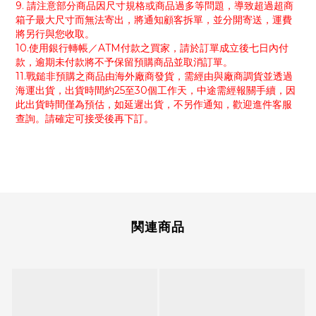
9. 請注意部分商品因尺寸規格或商品過多等問題，導致超過超商
箱子最大尺寸而無法寄出，將通知顧客拆單，並分開寄送，運費
將另行與您收取。
10.使用銀行轉帳／ATM付款之買家，請於訂單成立後七日內付
款，逾期未付款將不予保留預購商品並取消訂單。
11.戰鎚非預購之商品由海外廠商發貨，需經由與廠商調貨並透過
海運出貨，出貨時間約25至30個工作天，中途需經報關手續，因
此出貨時間僅為預估，如延遲出貨，不另作通知，歡迎進件客服
查詢。請確定可接受後再下訂。
関連商品