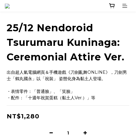
25/12 Nendoroid
Tsurumaru Kuninaga:
Ceremonial Attire Ver.
出自超人氣電腦網頁＆手機遊戲《刀劍亂舞ONLINE》，刀劍男
士「鶴丸國永」以「祝裝」 姿態化身為黏土人登場。
・表情零件：「普通臉」、「笑臉」
・配件：「十週年祝賀蛋糕（黏土人Ver.）」等
NT$1,280