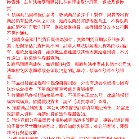
換貨外，恕無法接受預購後以任何理由取消訂單、退款及退換
貨。
3. 預購商品圖檔僅供參考，收藏商品多採手工製作，與實際出貨
商品仍有些微不同之可能，最終以商品實際現況為主，不得以商
品細節不同而取消訂單、退款及退換貨，如有細節修改本公司將
不另作通知。
4. 預購商品預計到貨日期僅為預估，實際到貨日期涉及諸多因
素，恐與預估到貨日期不同，訂購人無法以延遲到貨為由取消訂
單、退款及退換貨，如原廠生產延遲或其他因素延遲到貨，不另
作通知，歡迎進件客服查詢。
5. 商品預購完成後，如遇斷(缺)貨、廠商無法生產或其他本公司無
法掌控之因素而導致必須取消您的訂單時，預購金額將全額歸
還。
6. 商品出貨配送過程中難免碰撞損毀，外盒有所要求或擔心因寄
送造成盒損者，下單前請慎重考慮是否能接受。
7. 收藏商品多採預購接單生產，不保證有現貨名額，建議請採預
購方式購買。欲購買現貨者，請至【現貨專區】查看。
8. 預購商品到貨後，本公司將依據您訂購填寫地址寄出，如需更
改訂購人資料，再請到貨前進件客服告知。
9. 請注意部分商品因尺寸規格或商品過多等問題，導致超過超商
箱子最大尺寸而無法寄出，將通知顧客拆單，並分開寄送，運費
將另行與您收取。
10.使用銀行轉帳／ATM付款之買家，請於訂單成立後七日內付