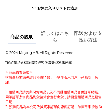
お気に入りリストに追加
詳しくはこち
配送および支
商品の説明
ら
払い方法
© 2024 Mojang AB. All Rights Reserved.
*關於商品規格詳情請與客服聯繫或私訊粉專
＊商品購買須知＊
購買商品前請先詳閱預購須知，下單即表示同意下列條款，感
謝。
1. 預購商品請勿與現貨商品以及不同批預購商品合併訂單結帳。
同筆訂單所有商品到貨後才會進行出貨，請留意預購商品之發售
日期。
2. 預購商品為本公司依據買家訂單向廠商訂購，除商品瑕疵協助