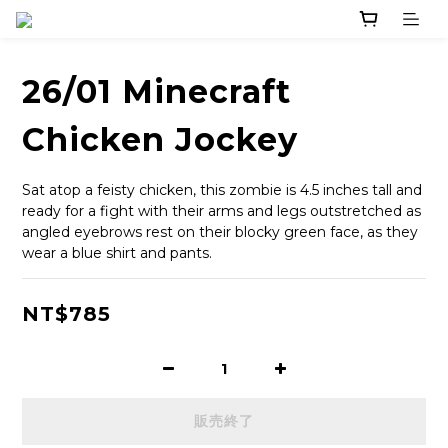
26/01 Minecraft
Chicken Jockey
Sat atop a feisty chicken, this zombie is 4.5 inches tall and 
ready for a fight with their arms and legs outstretched as 
angled eyebrows rest on their blocky green face, as they 
wear a blue shirt and pants.
NT$785
販売終了