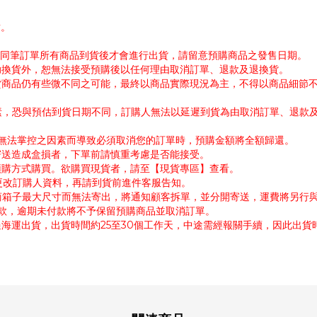
謝。
帳。同筆訂單所有商品到貨後才會進行出貨，請留意預購商品之發售日期。
協助換貨外，恕無法接受預購後以任何理由取消訂單、退款及退換貨。
出貨商品仍有些微不同之可能，最終以商品實際現況為主，不得以商品細節
因素，恐與預估到貨日期不同，訂購人無法以延遲到貨為由取消訂單、退款
公司無法掌控之因素而導致必須取消您的訂單時，預購金額將全額歸還。
寄送造成盒損者，下單前請慎重考慮是否能接受。
採預購方式購買。欲購買現貨者，請至【現貨專區】查看。
需更改訂購人資料，再請到貨前進件客服告知。
超商箱子最大尺寸而無法寄出，將通知顧客拆單，並分開寄送，運費將另行
付款，逾期未付款將不予保留預購商品並取消訂單。
過海運出貨，出貨時間約25至30個工作天，中途需經報關手續，因此出