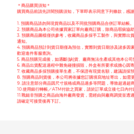
＊商品購買須知＊
購買商品前請先詳閱預購須知，下單即表示同意下列條款，感
1. 預購商品請勿與現貨商品以及不同批預購商品合併訂單結
2. 預購商品為本公司依據買家訂單向廠商訂購，除商品瑕疵
3. 預購商品圖檔僅供參考，收藏商品多採手工製作，與實際
通知。
4. 預購商品預計到貨日期僅為預估，實際到貨日期涉及諸多
歡迎進件客服查詢。
5. 商品預購完成後，如遇斷(缺)貨、廠商無法生產或其他本
6. 商品出貨配送過程中難免碰撞損毀，外盒有所要求或擔心因
7. 收藏商品多採預購接單生產，不保證有現貨名額，建議請
8. 預購商品到貨後，本公司將依據您訂購填寫地址寄出，如
9. 請注意部分商品因尺寸規格或商品過多等問題，導致超過
10.使用銀行轉帳／ATM付款之買家，請於訂單成立後七日內
11.戰鎚非預購之商品由海外廠商發貨，需經由與廠商調貨並透
請確定可接受後再下訂。