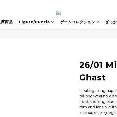
在庫商品
Figure/Puzzle
ゲームコレクション
ざっか
26/01 M
Ghast
Floating along happi
tall and wearing a b
front, the long blue 
trim and fans out fr
a series of long leg