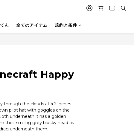
てん
全てのアイテム
規約と条件
inecraft Happy
ly through the clouds at 4.2 inches 
rown pilot hat with goggles on the 
cloth underneath it has a golden 
om their smiling grey blocky head as 
s drag underneath them.