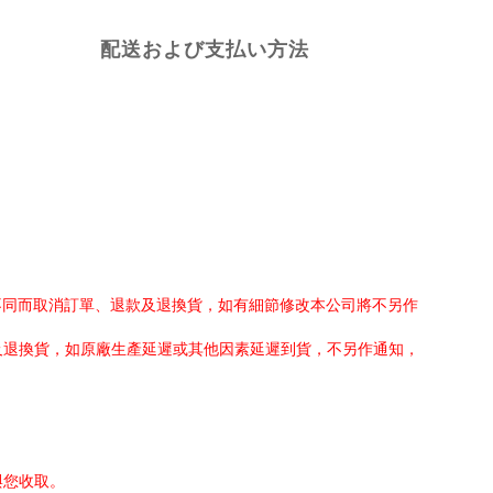
配送および支払い方法
不同而取消訂單、退款及退換貨，如有細節修改本公司將不另作
及退換貨，如原廠生產延遲或其他因素延遲到貨，不另作通知，
與您收取。