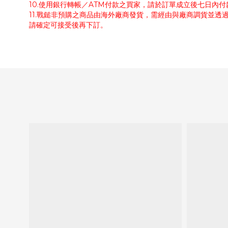
10.使用銀行轉帳／ATM付款之買家，請於訂單成立後七日內
11.戰鎚非預購之商品由海外廠商發貨，需經由與廠商調貨並透
請確定可接受後再下訂。