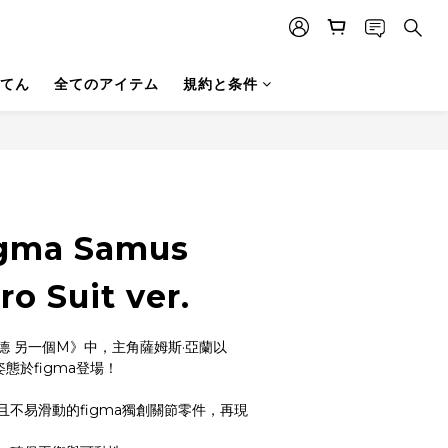
てん
全てのアイテム
規約と条件
igma Samus
ro Suit ver.
德 另一個M》中，主角薩姆斯·亞蘭以
」的姿態於figma登場！
不易滑動的figma獨創關節零件，再現