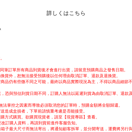
詳しくはこちら
A
謝。
帳。同筆訂單所有商品到貨後才會進行出貨，請留意預購商品之發售日期。
協助換貨外，恕無法接受預購後以任何理由取消訂單、退款及退換貨。
出貨商品仍有些微不同之可能，最終以商品實際現況為主，不得以商品細節
因素，恐與預估到貨日期不同，訂購人無法以延遲到貨為由取消訂單、退款
公司無法掌控之因素而導致必須取消您的訂單時，預購金額將全額歸還。
寄送造成盒損者，下單前請慎重考慮是否能接受。
採預購方式購買。欲購買現貨者，請至【現貨專區】查看。
需更改訂購人資料，再請到貨前進件客服告知。
超商箱子最大尺寸而無法寄出，將通知顧客拆單，並分開寄送，運費將另行