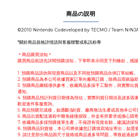
商品の説明
©2010 Nintendo Codeveloped by TECMO / Team NINJ
*關於商品規格詳情請與客服聯繫或私訊粉專
＊商品購買須知＊
購買商品前請先詳閱預購須知，下單即表示同意下列條款，感
1. 預購商品請勿與現貨商品以及不同批預購商品合併訂單結
2. 預購商品為本公司依據買家訂單向廠商訂購，除商品瑕疵
3. 預購商品圖檔僅供參考，收藏商品多採手工製作，與實際
通知。
4. 預購商品預計到貨日期僅為預估，實際到貨日期涉及諸多
歡迎進件客服查詢。
5. 商品預購完成後，如遇斷(缺)貨、廠商無法生產或其他本
6. 商品出貨配送過程中難免碰撞損毀，外盒有所要求或擔心因
7. 收藏商品多採預購接單生產，不保證有現貨名額，建議請
8. 預購商品到貨後，本公司將依據您訂購填寫地址寄出，如
9. 請注意部分商品因尺寸規格或商品過多等問題，導致超過