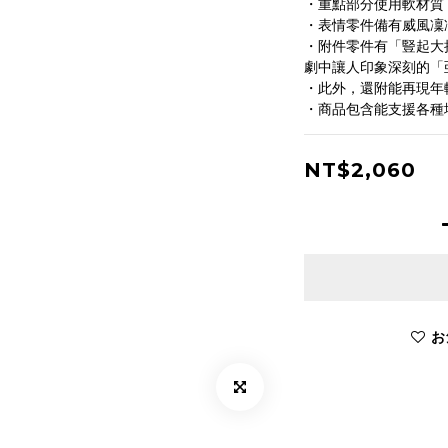
・重點部分使用軟材質
・表情零件備有威風凜
・附件零件有「豎起大
劇中讓人印象深刻的「
・此外，還附能再現年
・商品包含能支援各種場
NT$2,060
お