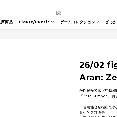
在庫商品
Figure/Puzzle
ゲームコレクション
ざっか
26/02 f
Aran: Ze
熱門動作遊戲《密特羅
「Zero Suit Ver.
・使用能容易擺出姿勢且
劇中的各種場景。