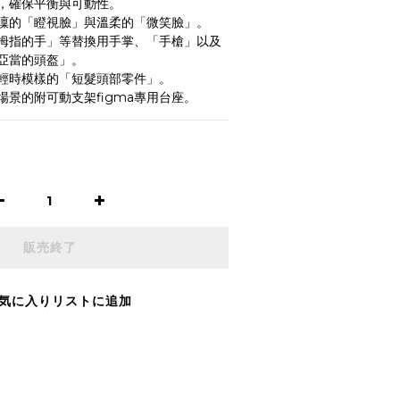
，確保平衡與可動性。
凜的「瞪視臉」與溫柔的「微笑臉」。
拇指的手」等替換用手掌、「手槍」以及
亞當的頭盔」。
輕時模樣的「短髮頭部零件」。
景的附可動支架figma專用台座。
販売終了
気に入りリストに追加