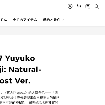
てん
全てのアイテム
規約と条件
/7 Yuyuko
i: Natural-
ost Ver.
製，《東方Project》的人氣角色——「西
比例模型登場！充分表現出白玉樓主人的風格
深不可測的神秘性，完美呈現名副其實的