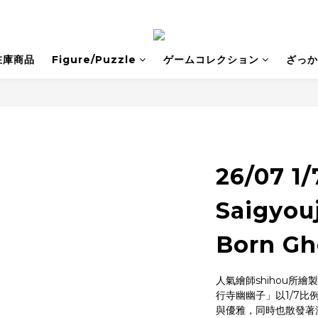
在庫商品
Figure/Puzzle
ゲームコレクション
ざっか
26/07 1
Saigyouj
Born Gh
人氣繪師shihou所繪
行寺幽幽子」以1/7
與優雅，同時也散發著