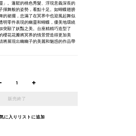
靈」。蓬鬆的桃色秀髮、浮現意義深長的
子揮舞般的姿勢，看點十足。如蝴蝶翅膀
舞的裙擺，忠滿了在冥界中也迎風起舞似
透明零件表現的幽靈和蝴蝶，優美地環繞
加突顯了妖豔之美。台座精精巧造型了
的櫻花花瓣將冥界的情景營造得更加美
請將展現出幽幽子的美麗和魅惑的作品帶
販売終了
気に入りリストに追加