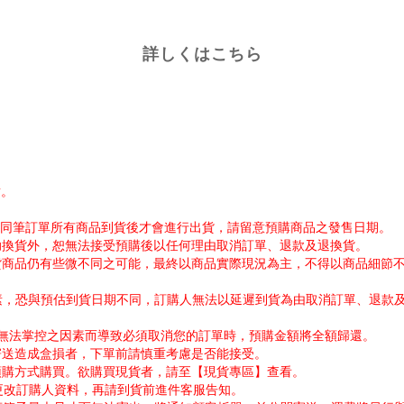
詳しくはこちら
謝。
帳。同筆訂單所有商品到貨後才會進行出貨，請留意預購商品之發售日期。
協助換貨外，恕無法接受預購後以任何理由取消訂單、退款及退換貨。
出貨商品仍有些微不同之可能，最終以商品實際現況為主，不得以商品細節
因素，恐與預估到貨日期不同，訂購人無法以延遲到貨為由取消訂單、退款
公司無法掌控之因素而導致必須取消您的訂單時，預購金額將全額歸還。
寄送造成盒損者，下單前請慎重考慮是否能接受。
採預購方式購買。欲購買現貨者，請至【現貨專區】查看。
需更改訂購人資料，再請到貨前進件客服告知。