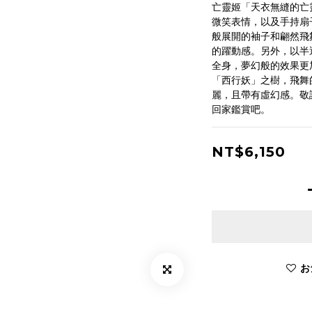
亡靈姬「天衣無縫的亡
微笑表情，以及手持扇
般展開的袖子和翩然飛
的躍動感。另外，以半
全身，夢幻般的效果更
「西行妖」之樹，飛舞
麗，且帶有虛幻感。敬
回家鑑賞吧。
NT$6,150
お