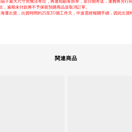
超商箱子最大尺寸而無法寄出，將通知顧客拆單，並分開寄送，運費將另行
付款，逾期未付款將不予保留預購商品並取消訂單。
過海運出貨，出貨時間約25至30個工作天，中途需經報關手續，因此出
関連商品