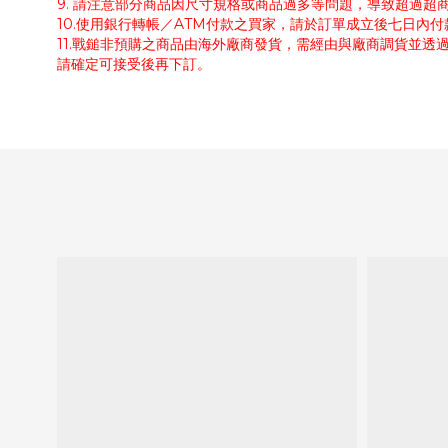
9. 請注意部分商品因尺寸規格或商品過多等問題，導致超過
10.使用銀行轉帳／ATM付款之買家，請於訂單成立後七日內
11.戰鎚非預購之商品由海外廠商發貨，需經由與廠商調貨並透
請確定可接受後再下訂。