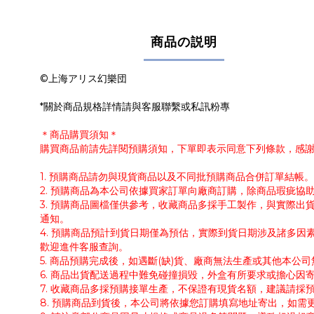
商品の説明
©上海アリス幻樂団
*關於商品規格詳情請與客服聯繫或私訊粉專
＊商品購買須知＊
購買商品前請先詳閱預購須知，下單即表示同意下列條款，感
1. 預購商品請勿與現貨商品以及不同批預購商品合併訂單結
2. 預購商品為本公司依據買家訂單向廠商訂購，除商品瑕疵
3. 預購商品圖檔僅供參考，收藏商品多採手工製作，與實際
通知。
4. 預購商品預計到貨日期僅為預估，實際到貨日期涉及諸多
歡迎進件客服查詢。
5. 商品預購完成後，如遇斷(缺)貨、廠商無法生產或其他本
6. 商品出貨配送過程中難免碰撞損毀，外盒有所要求或擔心因
7. 收藏商品多採預購接單生產，不保證有現貨名額，建議請
8. 預購商品到貨後，本公司將依據您訂購填寫地址寄出，如