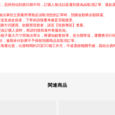
因素，恐與預估到貨日期不同，訂購人無法以延遲到貨為由取消訂單、退款
公司無法掌控之因素而導致必須取消您的訂單時，預購金額將全額歸還。
寄送造成盒損者，下單前請慎重考慮是否能接受。
採預購方式購買。欲購買現貨者，請至【現貨專區】查看。
需更改訂購人資料，再請到貨前進件客服告知。
超商箱子最大尺寸而無法寄出，將通知顧客拆單，並分開寄送，運費將另行
付款，逾期未付款將不予保留預購商品並取消訂單。
過海運出貨，出貨時間約25至30個工作天，中途需經報關手續，因此出
関連商品