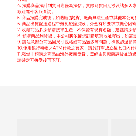
4. 預購商品預計到貨日期僅為預估，實際到貨日期涉及諸多
歡迎進件客服查詢。
5. 商品預購完成後，如遇斷(缺)貨、廠商無法生產或其他本
6. 商品出貨配送過程中難免碰撞損毀，外盒有所要求或擔心因
7. 收藏商品多採預購接單生產，不保證有現貨名額，建議請
8. 預購商品到貨後，本公司將依據您訂購填寫地址寄出，如
9. 請注意部分商品因尺寸規格或商品過多等問題，導致超過
10.使用銀行轉帳／ATM付款之買家，請於訂單成立後七日內
11.戰鎚非預購之商品由海外廠商發貨，需經由與廠商調貨並透
請確定可接受後再下訂。