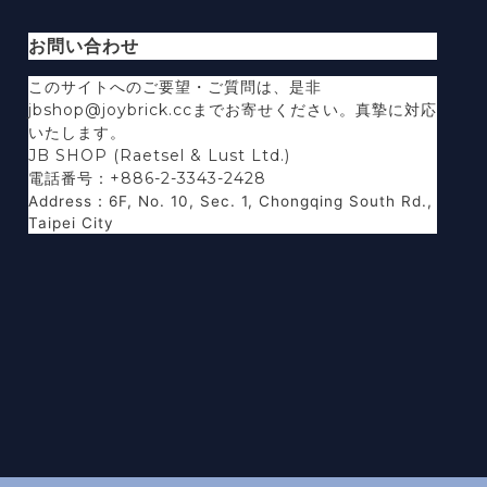
お問い合わせ
このサイトへのご要望・ご質問は、是非
jbshop@joybrick.ccまでお寄せください。真摯に対応
いたします。
JB SHOP (Raetsel & Lust Ltd.)
電話番号：+886-2-3343-2428
Address
：
6F, No. 10, Sec. 1, Chongqing South Rd.,
Taipei City