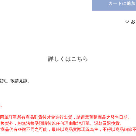
カートに追加
お
詳しくはこちら
差異。敬請見諒。
謝。
帳。同筆訂單所有商品到貨後才會進行出貨，請留意預購商品之發售日期。
協助換貨外，恕無法接受預購後以任何理由取消訂單、退款及退換貨。
出貨商品仍有些微不同之可能，最終以商品實際現況為主，不得以商品細節