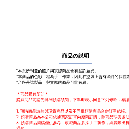
商品の説明
*本頁所刊登的照片與實際商品會有些許差異。
*本商品的色彩工程為手工作業，因此在塗裝上會有些許的個體
*台座是試製品，與實際的商品可能有異。
＊商品購買須知＊
購買商品前請先詳閱預購須知，下單即表示同意下列條款，感
1. 預購商品請勿與現貨商品以及不同批預購商品合併訂單結
2. 預購商品為本公司依據買家訂單向廠商訂購，除商品瑕疵
3. 預購商品圖檔僅供參考，收藏商品多採手工製作，與實際
通知。