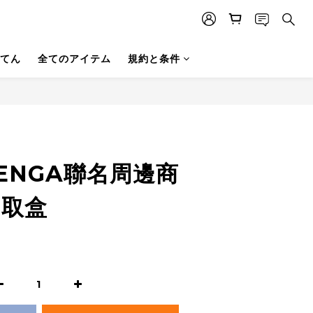
てん
全てのアイテム
規約と条件
今すぐ購入
TENGA聯名周邊商
抽取盒