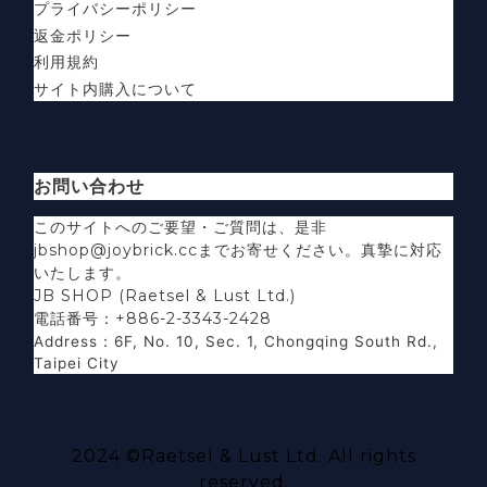
プライバシーポリシー
返金ポリシー
利用規約
サイト内購入について
お問い合わせ
このサイトへのご要望・ご質問は、是非
jbshop@joybrick.ccまでお寄せください。真摯に対応
いたします。
JB SHOP (Raetsel & Lust Ltd.)
電話番号：+886-2-3343-2428
Address
：
6F, No. 10, Sec. 1, Chongqing South Rd.,
Taipei City
2024 ©
Raetsel & Lust Ltd.
All rights
reserved.