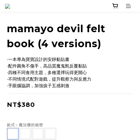
mamayo devil felt
book (4 versions)
‧一本專為寶寶設計的安靜黏貼書
‧配件圓角不傷手，高品質魔鬼氈反覆黏貼
‧四種不同食用主題，多種選擇玩得更開心
‧不同情境式配對遊戲，提升觀察力與反應力
‧手眼腦協調，加強孩子五感刺激
NT$380
款式
: 魔法櫃的秘密