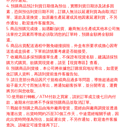
不另作通知。
4. 預購商品預計到貨日期僅為預估，實際到貨日期涉及諸多因
素，恐與預估到貨日期不同，訂購人無法以延遲到貨為由取消訂
單、退款及退換貨，如原廠生產延遲或其他因素延遲到貨，不另
作通知，歡迎進件客服查詢。
5. 商品預購完成後，如遇斷(缺)貨、廠商無法生產或其他本公司無
法掌控之因素而導致必須取消您的訂單時，預購金額將全額歸
還。
6. 商品出貨配送過程中難免碰撞損毀，外盒有所要求或擔心因寄
送造成盒損者，下單前請慎重考慮是否能接受。
7. 收藏商品多採預購接單生產，不保證有現貨名額，建議請採預
購方式購買。欲購買現貨者，請至【現貨專區】查看。
8. 預購商品到貨後，本公司將依據您訂購填寫地址寄出，如需更
改訂購人資料，再請到貨前進件客服告知。
9. 請注意部分商品因尺寸規格或商品過多等問題，導致超過超商
箱子最大尺寸而無法寄出，將通知顧客拆單，並分開寄送，運費
將另行與您收取。
10.使用銀行轉帳／ATM付款之買家，請於訂單成立後七日內付
款，逾期未付款將不予保留預購商品並取消訂單。
11.戰鎚非預購之商品由海外廠商發貨，需經由與廠商調貨並透過
海運出貨，出貨時間約25至30個工作天，中途需經報關手續，因
此出貨時間僅為預估，如延遲出貨，不另作通知，歡迎進件客服
查詢。請確定可接受後再下訂。