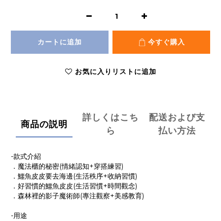
カートに追加
今すぐ購入
お気に入りリストに追加
詳しくはこち
配送および支
商品の説明
ら
払い方法
-款式介紹
．魔法櫃的秘密(情緒認知+穿搭練習)
．鱷魚皮皮要去海邊(生活秩序+收納習慣)
．好習慣的鱷魚皮皮(生活習慣+時間觀念)
．森林裡的影子魔術師(專注觀察+美感教育)
-用途