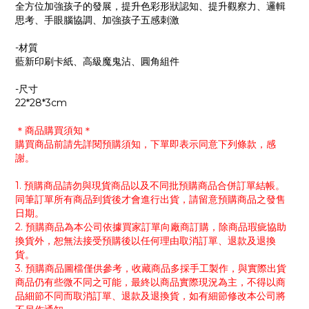
全方位加強孩子的發展，提升色彩形狀認知、提升觀察力、邏輯
思考、手眼腦協調、加強孩子五感刺激
-材質
藍新印刷卡紙、高級魔鬼沾、圓角組件
-尺寸
22*28*3cm
＊商品購買須知＊
購買商品前請先詳閱預購須知，下單即表示同意下列條款，感
謝。
1. 預購商品請勿與現貨商品以及不同批預購商品合併訂單結帳。
同筆訂單所有商品到貨後才會進行出貨，請留意預購商品之發售
日期。
2. 預購商品為本公司依據買家訂單向廠商訂購，除商品瑕疵協助
換貨外，恕無法接受預購後以任何理由取消訂單、退款及退換
貨。
3. 預購商品圖檔僅供參考，收藏商品多採手工製作，與實際出貨
商品仍有些微不同之可能，最終以商品實際現況為主，不得以商
品細節不同而取消訂單、退款及退換貨，如有細節修改本公司將