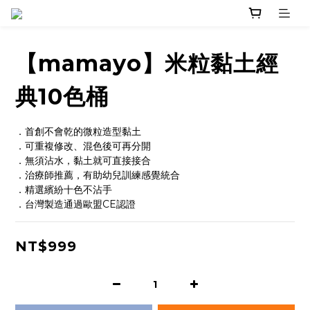
【mamayo】米粒黏土經
典10色桶
．首創不會乾的微粒造型黏土
．可重複修改、混色後可再分開
．無須沾水，黏土就可直接接合
．治療師推薦，有助幼兒訓練感覺統合
．精選繽紛十色不沾手
．台灣製造通過歐盟CE認證
NT$999