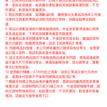
素，恐與預估到貨日期不同，訂購人無法以延遲到貨為由取消訂
單、退款及退換貨，如原廠生產延遲或其他因素延遲到貨，不另
作通知，歡迎進件客服查詢。
5. 商品預購完成後，如遇斷(缺)貨、廠商無法生產或其他本公司無
法掌控之因素而導致必須取消您的訂單時，預購金額將全額歸
還。
6. 商品出貨配送過程中難免碰撞損毀，外盒有所要求或擔心因寄
送造成盒損者，下單前請慎重考慮是否能接受。
7. 收藏商品多採預購接單生產，不保證有現貨名額，建議請採預
購方式購買。欲購買現貨者，請至【現貨專區】查看。
8. 預購商品到貨後，本公司將依據您訂購填寫地址寄出，如需更
改訂購人資料，再請到貨前進件客服告知。
9. 請注意部分商品因尺寸規格或商品過多等問題，導致超過超商
箱子最大尺寸而無法寄出，將通知顧客拆單，並分開寄送，運費
將另行與您收取。
10.使用銀行轉帳／ATM付款之買家，請於訂單成立後七日內付
款，逾期未付款將不予保留預購商品並取消訂單。
11.戰鎚非預購之商品由海外廠商發貨，需經由與廠商調貨並透過
海運出貨，出貨時間約25至30個工作天，中途需經報關手續，因
此出貨時間僅為預估，如延遲出貨，不另作通知，歡迎進件客服
查詢。請確定可接受後再下訂。