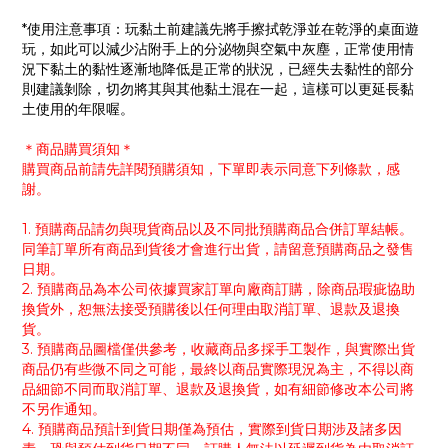
*使用注意事項：玩黏土前建議先將手擦拭乾淨並在乾淨的桌面遊
玩，如此可以減少沾附手上的分泌物與空氣中灰塵，正常使用情
況下黏土的黏性逐漸地降低是正常的狀況，已經失去黏性的部分
則建議剝除，切勿將其與其他黏土混在一起，這樣可以更延長黏
土使用的年限喔。
＊商品購買須知＊
購買商品前請先詳閱預購須知，下單即表示同意下列條款，感
謝。
1. 預購商品請勿與現貨商品以及不同批預購商品合併訂單結帳。
同筆訂單所有商品到貨後才會進行出貨，請留意預購商品之發售
日期。
2. 預購商品為本公司依據買家訂單向廠商訂購，除商品瑕疵協助
換貨外，恕無法接受預購後以任何理由取消訂單、退款及退換
貨。
3. 預購商品圖檔僅供參考，收藏商品多採手工製作，與實際出貨
商品仍有些微不同之可能，最終以商品實際現況為主，不得以商
品細節不同而取消訂單、退款及退換貨，如有細節修改本公司將
不另作通知。
4. 預購商品預計到貨日期僅為預估，實際到貨日期涉及諸多因