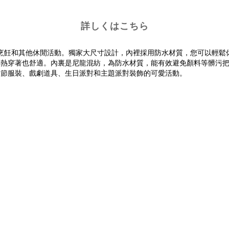
詳しくはこちら
烹飪和其他休閒活動。獨家大尺寸設計，內裡採用防水材質，您可以輕鬆休
悶熱穿著也舒適。內裏是尼龍混紡，為防水材質，能有效避免顏料等髒污
聖節服裝、戲劇道具、生日派對和主題派對裝飾的可愛活動。