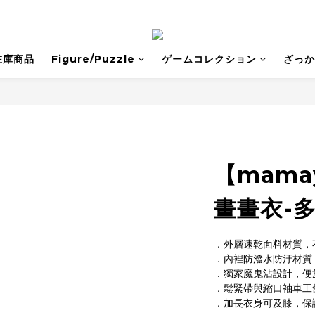
在庫商品
Figure/Puzzle
ゲームコレクション
ざっか
【mam
畫畫衣-
．外層速乾面料材質，
．內裡防潑水防汙材質
．獨家魔鬼沾設計，便
．鬆緊帶與縮口袖車工
．加長衣身可及膝，保