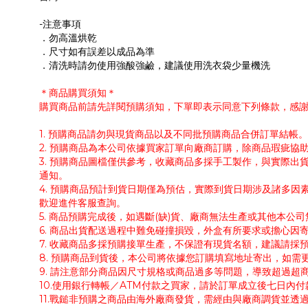
-注意事項
．勿高溫烘乾
．尺寸如有誤差以成品為準
．清洗時請勿使用強酸強鹼，建議使用洗衣袋少量機洗
＊商品購買須知＊
購買商品前請先詳閱預購須知，下單即表示同意下列條款，感
1. 預購商品請勿與現貨商品以及不同批預購商品合併訂單結
2. 預購商品為本公司依據買家訂單向廠商訂購，除商品瑕疵
3. 預購商品圖檔僅供參考，收藏商品多採手工製作，與實際
通知。
4. 預購商品預計到貨日期僅為預估，實際到貨日期涉及諸多
歡迎進件客服查詢。
5. 商品預購完成後，如遇斷(缺)貨、廠商無法生產或其他本
6. 商品出貨配送過程中難免碰撞損毀，外盒有所要求或擔心因
7. 收藏商品多採預購接單生產，不保證有現貨名額，建議請
8. 預購商品到貨後，本公司將依據您訂購填寫地址寄出，如
9. 請注意部分商品因尺寸規格或商品過多等問題，導致超過
10.使用銀行轉帳／ATM付款之買家，請於訂單成立後七日內
11.戰鎚非預購之商品由海外廠商發貨，需經由與廠商調貨並透