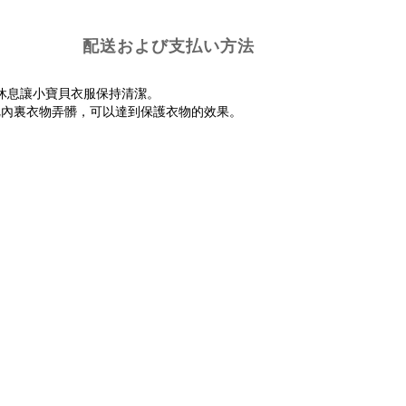
配送および支払い方法
息讓小寶貝衣服保持清潔。 ​
把內裏衣物弄髒，可以達到保護衣物的效果。