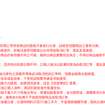
謝。
帳。同筆訂單所有商品到貨後才會進行出貨，請留意預購商品之發售日期。
協助換貨外，恕無法接受預購後以任何理由取消訂單、退款及退換貨。
出貨商品仍有些微不同之可能，最終以商品實際現況為主，不得以商品細節
因素，恐與預估到貨日期不同，訂購人無法以延遲到貨為由取消訂單、退款
公司無法掌控之因素而導致必須取消您的訂單時，預購金額將全額歸還。
寄送造成盒損者，下單前請慎重考慮是否能接受。
採預購方式購買。欲購買現貨者，請至【現貨專區】查看。
需更改訂購人資料，再請到貨前進件客服告知。
超商箱子最大尺寸而無法寄出，將通知顧客拆單，並分開寄送，運費將另行
付款，逾期未付款將不予保留預購商品並取消訂單。
過海運出貨，出貨時間約25至30個工作天，中途需經報關手續，因此出