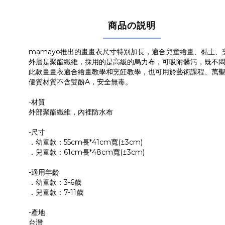
商品の説明
mamayo推出的畫畫衣尺寸特別加長，適合兒童繪畫、黏土、
外層是聚酯纖維，採用的是高級的烏力布，可吸附髒污，既不
此款畫畫衣適合繪畫教學和烹飪教學，也可用於藝術課程、萬
優質材質不含雙酚A，安全無毒。
-材質
外部聚酯纖維，內裡防水布
-尺寸
．幼童款：55cm長*41cm寬(±3cm)
．兒童款：61cm長*48cm寬(±3cm)
-適用年齡
．幼童款：3-6歲
．兒童款：7-11歲
-產地
台灣