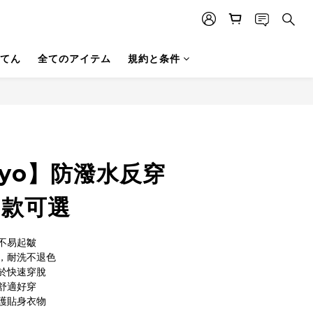
てん
全てのアイテム
規約と条件
今すぐ購入
ayo】防潑水反穿
多款可選
不易起皺
，耐洗不退色
於快速穿脫
舒適好穿
護貼身衣物