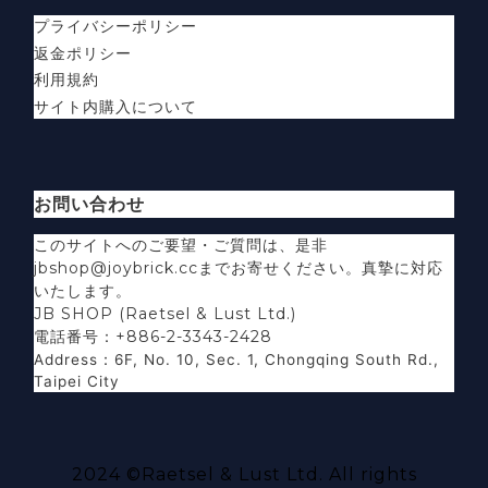
プライバシーポリシー
返金ポリシー
利用規約
サイト内購入について
お問い合わせ
このサイトへのご要望・ご質問は、是非
jbshop@joybrick.ccまでお寄せください。真摯に対応
いたします。
JB SHOP (Raetsel & Lust Ltd.)
電話番号：+886-2-3343-2428
Address
：
6F, No. 10, Sec. 1, Chongqing South Rd.,
Taipei City
2024 ©
Raetsel & Lust Ltd.
All rights