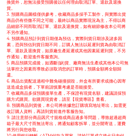
換貨外，恕無法接受預購後以任何理由取消訂單、退款及退換
貨。
3. 預購商品圖檔僅供參考，收藏商品多採手工製作，與實際出貨
商品仍有些微不同之可能，最終以商品實際現況為主，不得以商
品細節不同而取消訂單、退款及退換貨，如有細節修改本公司將
不另作通知。
4. 預購商品預計到貨日期僅為預估，實際到貨日期涉及諸多因
素，恐與預估到貨日期不同，訂購人無法以延遲到貨為由取消訂
單、退款及退換貨，如原廠生產延遲或其他因素延遲到貨，不另
作通知，歡迎進件客服查詢。
5. 商品預購完成後，如遇斷(缺)貨、廠商無法生產或其他本公司無
法掌控之因素而導致必須取消您的訂單時，預購金額將全額歸
還。
6. 商品出貨配送過程中難免碰撞損毀，外盒有所要求或擔心因寄
送造成盒損者，下單前請慎重考慮是否能接受。
7. 收藏商品多採預購接單生產，不保證有現貨名額，建議請採預
購方式購買。欲購買現貨者，請至【現貨專區】查看。
8. 預購商品到貨後，本公司將依據您訂購填寫地址寄出，如需更
改訂購人資料，再請到貨前進件客服告知。
9. 請注意部分商品因尺寸規格或商品過多等問題，導致超過超商
箱子最大尺寸而無法寄出，將通知顧客拆單，並分開寄送，運費
將另行與您收取。
10.使用銀行轉帳／ATM付款之買家，請於訂單成立後七日內付