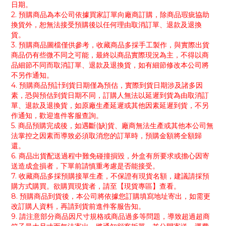
日期。
2. 預購商品為本公司依據買家訂單向廠商訂購，除商品瑕疵協助
換貨外，恕無法接受預購後以任何理由取消訂單、退款及退換
貨。
3. 預購商品圖檔僅供參考，收藏商品多採手工製作，與實際出貨
商品仍有些微不同之可能，最終以商品實際現況為主，不得以商
品細節不同而取消訂單、退款及退換貨，如有細節修改本公司將
不另作通知。
4. 預購商品預計到貨日期僅為預估，實際到貨日期涉及諸多因
素，恐與預估到貨日期不同，訂購人無法以延遲到貨為由取消訂
單、退款及退換貨，如原廠生產延遲或其他因素延遲到貨，不另
作通知，歡迎進件客服查詢。
5. 商品預購完成後，如遇斷(缺)貨、廠商無法生產或其他本公司無
法掌控之因素而導致必須取消您的訂單時，預購金額將全額歸
還。
6. 商品出貨配送過程中難免碰撞損毀，外盒有所要求或擔心因寄
送造成盒損者，下單前請慎重考慮是否能接受。
7. 收藏商品多採預購接單生產，不保證有現貨名額，建議請採預
購方式購買。欲購買現貨者，請至【現貨專區】查看。
8. 預購商品到貨後，本公司將依據您訂購填寫地址寄出，如需更
改訂購人資料，再請到貨前進件客服告知。
9. 請注意部分商品因尺寸規格或商品過多等問題，導致超過超商