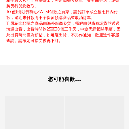
箱子最大尺寸而無法寄出，將通知顧客拆單，並分開寄送，運費
將另行與您收取。
10.使用銀行轉帳／ATM付款之買家，請於訂單成立後七日內付
款，逾期未付款將不予保留預購商品並取消訂單。
11.戰鎚非預購之商品由海外廠商發貨，需經由與廠商調貨並透過
海運出貨，出貨時間約25至30個工作天，中途需經報關手續，因
此出貨時間僅為預估，如延遲出貨，不另作通知，歡迎進件客服
查詢。請確定可接受後再下訂。
您可能喜歡...