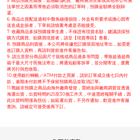
5. 商品預購完成後，如遇斷(缺)貨、廠商無法生產或其他本公司無
法掌控之因素而導致必須取消您的訂單時，預購金額將全額歸
還。
6. 商品出貨配送過程中難免碰撞損毀，外盒有所要求或擔心因寄
送造成盒損者，下單前請慎重考慮是否能接受。
7. 收藏商品多採預購接單生產，不保證有現貨名額，建議請採預
購方式購買。欲購買現貨者，請至【現貨專區】查看。
8. 預購商品到貨後，本公司將依據您訂購填寫地址寄出，如需更
改訂購人資料，再請到貨前進件客服告知。
9. 請注意部分商品因尺寸規格或商品過多等問題，導致超過超商
箱子最大尺寸而無法寄出，將通知顧客拆單，並分開寄送，運費
將另行與您收取。
10.使用銀行轉帳／ATM付款之買家，請於訂單成立後七日內付
款，逾期未付款將不予保留預購商品並取消訂單。
11.戰鎚非預購之商品由海外廠商發貨，需經由與廠商調貨並透過
海運出貨，出貨時間約25至30個工作天，中途需經報關手續，因
此出貨時間僅為預估，如延遲出貨，不另作通知，歡迎進件客服
查詢。請確定可接受後再下訂。