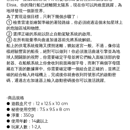
Elisia。你的飛行船已經離開太陽系，現在你可以跨維度跳躍，為
地球發現一個新世界。
為了實現這個目標，只剩下幾個步驟了：
① 檢查雷達並繪製準確的著陸路線，你必須繞過這個未知星球上
的危險區域和物體。
② 選擇正確的系統以防止自動駕駛系統的啟用。
③ 在所有能量導向曲速加速器前先將系統解鎖。
船上的供電系統複雜又撲朔迷離，猶如迷宮一般。不過，像你這
樣經驗豐富的船長，絕對可以做到！你必須激活曲速引擎並為地
球人開闢新的視野，你需要確定字母並將它們輸入面板頂部的發
射器。在船舷系統上你會收到前面兩個字母，而剩下兩個字母隱
藏在下面的數據庫中。你需要確定哪一個組合是正確的，並將正
確的組合輸入終端機上，完成後你就會收到符號形式的啟動密
碼，通過左右加速器上輸入啟動密碼後你可以激活跳躍。
-商品規格
● 遊戲盒尺寸：12 x 12.5 x 10 cm
● 秘密使用空間：7.5 x 9.5 x 8 cm
● 淨重：350g
● 使用年齡：14歲以上
● 玩家人數：1-2人