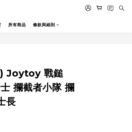
貨
所有商品
條款與細則
 Joytoy 戰鎚
騎士 攔截者小隊 攔
士長