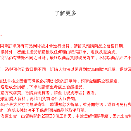
了解更多
謝。
帳。同筆訂單所有商品到貨後才會進行出貨，請留意預購商品之發售日期。
協助換貨外，恕無法接受預購後以任何理由取消訂單、退款及退換貨。
出貨商品仍有些微不同之可能，最終以商品實際現況為主，不得以商品細節
因素，恐與預估到貨日期不同，訂購人無法以延遲到貨為由取消訂單、退款
公司無法掌控之因素而導致必須取消您的訂單時，預購金額將全額歸還。
寄送造成盒損者，下單前請慎重考慮是否能接受。
採預購方式購買。欲購買現貨者，請至【現貨專區】查看。
需更改訂購人資料，再請到貨前進件客服告知。
超商箱子最大尺寸而無法寄出，將通知顧客拆單，並分開寄送，運費將另行
付款，逾期未付款將不予保留預購商品並取消訂單。
過海運出貨，出貨時間約25至30個工作天，中途需經報關手續，因此出