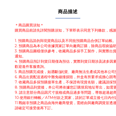
商品描述
＊商品購買須知＊
購買商品前請先詳閱預購須知，下單即表示同意下列條款，感
1. 預購商品請勿與現貨商品以及不同批預購商品合併訂單結
2. 預購商品為本公司依據買家訂單向廠商訂購，除商品瑕疵
3. 預購商品圖檔僅供參考，收藏商品多採手工製作，與實際
通知。
4. 預購商品預計到貨日期僅為預估，實際到貨日期涉及諸多
歡迎進件客服查詢。
5. 商品預購完成後，如遇斷(缺)貨、廠商無法生產或其他本
6. 商品出貨配送過程中難免碰撞損毀，外盒有所要求或擔心因
7. 收藏商品多採預購接單生產，不保證有現貨名額，建議請
8. 預購商品到貨後，本公司將依據您訂購填寫地址寄出，如
9. 請注意部分商品因尺寸規格或商品過多等問題，導致超過
10.使用銀行轉帳／ATM付款之買家，請於訂單成立後七日內
11.戰鎚非預購之商品由海外廠商發貨，需經由與廠商調貨並透
請確定可接受後再下訂。