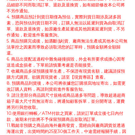
品細節不同而取消訂單、退款及退換貨，如有細節修改本公司將
不另作通知。
4. 預購商品預計到貨日期僅為預估，實際到貨日期涉及諸多因
素，恐與預估到貨日期不同，訂購人無法以延遲到貨為由取消訂
單、退款及退換貨，如原廠生產延遲或其他因素延遲到貨，不另
作通知，歡迎進件客服查詢。
5. 商品預購完成後，如遇斷(缺)貨、廠商無法生產或其他本公司無
法掌控之因素而導致必須取消您的訂單時，預購金額將全額歸
還。
6. 商品出貨配送過程中難免碰撞損毀，外盒有所要求或擔心因寄
送造成盒損者，下單前請慎重考慮是否能接受。
7. 收藏商品多採預購接單生產，不保證有現貨名額，建議請採預
購方式購買。欲購買現貨者，請至【現貨專區】查看。
8. 預購商品到貨後，本公司將依據您訂購填寫地址寄出，如需更
改訂購人資料，再請到貨前進件客服告知。
9. 請注意部分商品因尺寸規格或商品過多等問題，導致超過超商
箱子最大尺寸而無法寄出，將通知顧客拆單，並分開寄送，運費
將另行與您收取。
10.使用銀行轉帳／ATM付款之買家，請於訂單成立後七日內付
款，逾期未付款將不予保留預購商品並取消訂單。
11.戰鎚非預購之商品由海外廠商發貨，需經由與廠商調貨並透過
海運出貨，出貨時間約25至30個工作天，中途需經報關手續，因