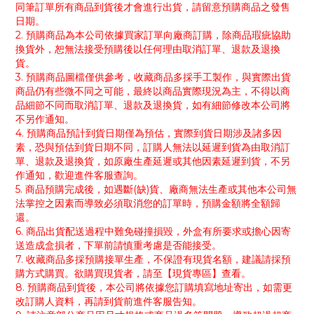
同筆訂單所有商品到貨後才會進行出貨，請留意預購商品之發售
日期。
2. 預購商品為本公司依據買家訂單向廠商訂購，除商品瑕疵協助
換貨外，恕無法接受預購後以任何理由取消訂單、退款及退換
貨。
3. 預購商品圖檔僅供參考，收藏商品多採手工製作，與實際出貨
商品仍有些微不同之可能，最終以商品實際現況為主，不得以商
品細節不同而取消訂單、退款及退換貨，如有細節修改本公司將
不另作通知。
4. 預購商品預計到貨日期僅為預估，實際到貨日期涉及諸多因
素，恐與預估到貨日期不同，訂購人無法以延遲到貨為由取消訂
單、退款及退換貨，如原廠生產延遲或其他因素延遲到貨，不另
作通知，歡迎進件客服查詢。
5. 商品預購完成後，如遇斷(缺)貨、廠商無法生產或其他本公司無
法掌控之因素而導致必須取消您的訂單時，預購金額將全額歸
還。
6. 商品出貨配送過程中難免碰撞損毀，外盒有所要求或擔心因寄
送造成盒損者，下單前請慎重考慮是否能接受。
7. 收藏商品多採預購接單生產，不保證有現貨名額，建議請採預
購方式購買。欲購買現貨者，請至【現貨專區】查看。
8. 預購商品到貨後，本公司將依據您訂購填寫地址寄出，如需更
改訂購人資料，再請到貨前進件客服告知。