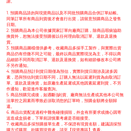
謝。
1. 預購商品請勿與現貨商品以及不同批預購商品合併訂單結帳。
同筆訂單所有商品到貨後才會進行出貨，請留意預購商品之發售
日期。
2. 預購商品為本公司依據買家訂單向廠商訂購，除商品瑕疵協助
換貨外，恕無法接受預購後以任何理由取消訂單、退款及退換
貨。
3. 預購商品圖檔僅供參考，收藏商品多採手工製作，與實際出貨
商品仍有些微不同之可能，最終以商品實際現況為主，不得以商
品細節不同而取消訂單、退款及退換貨，如有細節修改本公司將
不另作通知。
4. 預購商品預計到貨日期僅為預估，實際到貨日期涉及諸多因
素，恐與預估到貨日期不同，訂購人無法以延遲到貨為由取消訂
單、退款及退換貨，如原廠生產延遲或其他因素延遲到貨，不另
作通知，歡迎進件客服查詢。
5. 商品預購完成後，如遇斷(缺)貨、廠商無法生產或其他本公司無
法掌控之因素而導致必須取消您的訂單時，預購金額將全額歸
還。
6. 商品出貨配送過程中難免碰撞損毀，外盒有所要求或擔心因寄
送造成盒損者，下單前請慎重考慮是否能接受。
7. 收藏商品多採預購接單生產，不保證有現貨名額，建議請採預
購方式購買。欲購買現貨者，請至【現貨專區】查看。