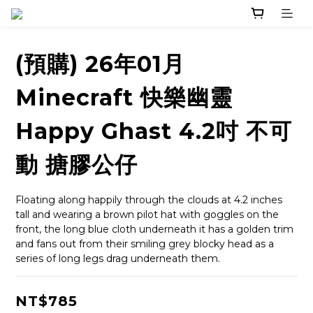
(預購) 26年01月
Minecraft 快樂幽靈
Happy Ghast 4.2吋 不可
動 搪膠公仔
Floating along happily through the clouds at 4.2 inches 
tall and wearing a brown pilot hat with goggles on the 
front, the long blue cloth underneath it has a golden trim 
and fans out from their smiling grey blocky head as a 
series of long legs drag underneath them.
NT$785