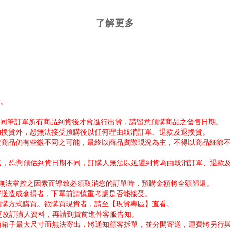
了解更多
謝。
帳。同筆訂單所有商品到貨後才會進行出貨，請留意預購商品之發售日期。
協助換貨外，恕無法接受預購後以任何理由取消訂單、退款及退換貨。
出貨商品仍有些微不同之可能，最終以商品實際現況為主，不得以商品細節
因素，恐與預估到貨日期不同，訂購人無法以延遲到貨為由取消訂單、退款
公司無法掌控之因素而導致必須取消您的訂單時，預購金額將全額歸還。
寄送造成盒損者，下單前請慎重考慮是否能接受。
採預購方式購買。欲購買現貨者，請至【現貨專區】查看。
需更改訂購人資料，再請到貨前進件客服告知。
超商箱子最大尺寸而無法寄出，將通知顧客拆單，並分開寄送，運費將另行