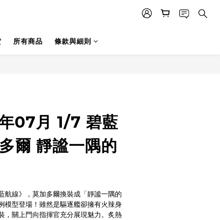
貨
所有商品
條款與細則
6年07月 1/7 碧藍
加多爾 靜謐一隅的
藍航線》，莫加多爾換裝成「靜謐一隅的
例模型登場！雖然是驅逐艦卻擁有火辣身
裝，關上門向指揮官充分展現魅力。炙熱