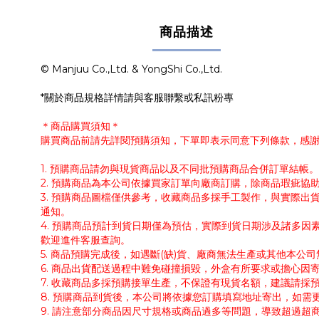
商品描述
© Manjuu Co.,Ltd. & YongShi Co.,Ltd.
*關於商品規格詳情請與客服聯繫或私訊粉專
＊商品購買須知＊
購買商品前請先詳閱預購須知，下單即表示同意下列條款，感
1. 預購商品請勿與現貨商品以及不同批預購商品合併訂單結
2. 預購商品為本公司依據買家訂單向廠商訂購，除商品瑕疵
3. 預購商品圖檔僅供參考，收藏商品多採手工製作，與實際
通知。
4. 預購商品預計到貨日期僅為預估，實際到貨日期涉及諸多
歡迎進件客服查詢。
5. 商品預購完成後，如遇斷(缺)貨、廠商無法生產或其他本
6. 商品出貨配送過程中難免碰撞損毀，外盒有所要求或擔心因
7. 收藏商品多採預購接單生產，不保證有現貨名額，建議請
8. 預購商品到貨後，本公司將依據您訂購填寫地址寄出，如
9. 請注意部分商品因尺寸規格或商品過多等問題，導致超過