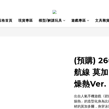
落格首頁
現貨專區
模型/解謎玩具
遊戲專區
文具雜
(預購) 2
航線 莫
燥熱Ver.
出自人氣手機遊戲《碧
燥熱」的造型化身為比
材的莫加多爾，身穿泳