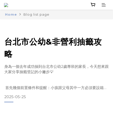
Home
Blog list page
台北市公幼&非營利抽籤攻
略
身為一個去年成功抽到台北市公幼2歲專班的家長，今天想來跟
大家分享抽籤登記的小撇步💡
首先幾個前置條件和提醒：小孩跟父母其中一方必須要設籍台
北市（無設籍日期限制）。2歲專班不分學區，全台北市的公幼
2025-05-25
都可以登記。公幼和非營利只能各登記一所。