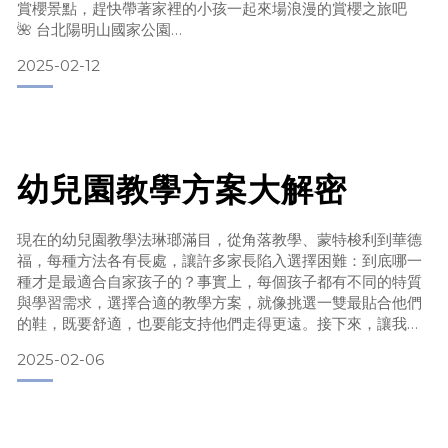
賞櫻景點，趕快帶著家裡的小孩一起來場浪漫的賞櫻之旅吧
🌺 台北陽明山國家公園
說到北部賞櫻景點，陽明山絕對是首選。台北陽明山一年到頭
2025-02-12
都有許多不同花季可以前往觀賞。今年1/24開始就可以賞櫻
囉！
🌸主要賞櫻景點：
平菁街 42 巷、陽明公園、花卉試驗中心、第二停車場、花鐘
廣場、蔣公銅像、前山公園
🌸 櫻花種類：寒櫻、山櫻花、八重櫻、昭和櫻、吉野櫻
幼兒園教學方案大解密
📍票
現在的幼兒園教學法琳瑯滿目，從角落教學、蒙特梭利到華德
福，每種方法各有長處，讓許多家長陷入選擇困難：到底哪一
種才是最適合自家孩子的？事實上，每個孩子都有不同的特質
與學習需求，選擇合適的教學方案，就像挑選一雙最貼合他們
的鞋，既要舒適，也要能支持他們走得更遠。接下來，讓我們
一起揭開這些教學方案的特色，幫助您找到孩子的專屬成長路
2025-02-06
徑！ 🧩單元教學單元教學又稱為大單元機教學法，為目前台灣
最常見的教學模式，多採團體教學。由老師先設定一個與生活
相關的核心問題，再樹狀延伸出相關的小單元進行教學活動，
讓孩子透過