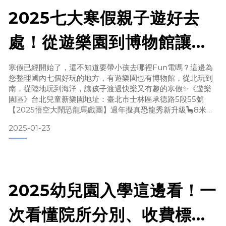
2025七大寒假親子遊好去
處！從遊樂園到博物館讓你
春節寒假玩透透
寒假已經開始了，還不知道要帶小孩去哪裡Fun電嗎？這邊為
您整理國內七個好玩的地方，有遊樂園也有博物館，從北玩到
南，從陸地玩到海洋，讓孩子渡過快樂又有趣的寒假✨《遊樂
園區》台北兒童新樂園地址：臺北市士林區承德路5段55號
【2025悟空大鬧恐龍馬戲團】過年擬真恐龍秀新升級🦕8米超
擬真恐龍互動，侏儸紀 x 超時空有趣劇本！超過90個日夜的腦
2025-01-23
力激盪，不斷推翻重來的全新力作讓每一位觀眾看得目不轉
睛，從頭感動到尾🥹活動時間：1/18-2/10 南投九族文化村地
址：南投縣魚池鄉金天巷45號【2025記名花季票
2025幼兒園入學這邊看！一
次看懂院所分別、收費標準