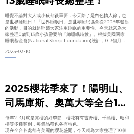
13歲睡眠時長總整理！
睡覺不論對大人或小孩都很重要，今天除了是白色情人節，也
是世界睡眠日！「世界睡眠日」是世界睡眠協會從2008年發起
的活動，目的就是呼籲大家注重睡眠的重要性。今天就來為大
家整理0歲到13歲小孩需要的「總睡眠時數」。根據美國國家
睡眠基金會(National Sleep Foundation)統計，0-3個月每
日睡眠建議時數為14-17小時。所以新生兒大部分時間都在睡
2025-03-10
眠。其他年齡層建議的睡眠時數如下：年齡每日建議睡眠數每
日睡眠時數彈性範圍0-3個月0 - 3 個月11-19 小時4-11個月4 -
11
2025櫻花季來了！陽明山、
司馬庫斯、奧萬大等全台10
個賞櫻景點推薦！
每年2-3月就是賞櫻的好季節，櫻花有有吉野櫻、千島櫻、昭和
櫻等多種類別，每個品種也各有特色。
現在全台各處都有美麗的櫻花盛開，今天就為大家整理了10個