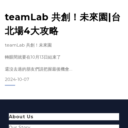
teamLab 共創！未來園|台
北場4大攻略
teamLab 共創！未來園
轉眼間就要在10月13日結束了
還沒去過的朋友們請把握最後機會
2024-10-07
在這邊有幾個重點提醒想和大家分享
1. 入場前要抽號碼牌
About Us
有別於日本的teamLab是根據入場時段購票，台灣這邊的不
是買了票就保證立刻入場，假日人多的時候會需要先到七樓抽
Our Story