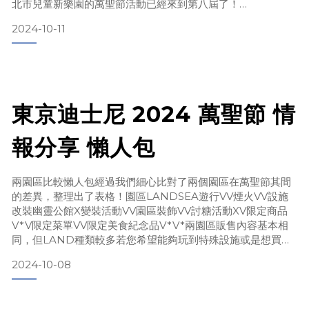
北市兒童新樂園的萬聖節活動已經來到第八屆了！
2024萬聖變裝點心趴就在10月26日(六)至10月27日(日)等你一
2024-10-11
起來搞怪！！
10/26(六)樂園營運至晚上9點，當日晚上8點還有長達10分鐘
的精彩高空無人機秀及璀璨煙火秀🎇 👻免費點心包大放送：每
日9時30分於1樓廣場發送萬聖闖關卡及超
東京迪士尼 2024 萬聖節 情
報分享 懶人包
兩園區比較懶人包經過我們細心比對了兩個園區在萬聖節其間
的差異，整理出了表格！園區LANDSEA遊行VV煙火VV設施
改裝幽靈公館X變裝活動VV園區裝飾VV討糖活動XV限定商品
V*V限定菜單VV限定美食紀念品V*V*兩園區販售內容基本相
同，但LAND種類較多若您希望能夠玩到特殊設施或是想買到
最齊全的周邊，推薦您去LAND！若您希望充分體驗萬聖節氛
2024-10-08
圍，SEA會是很好的選擇！至於詳情介紹，請往下看！東京迪
士尼樂園來源為東京迪士尼官網萬聖節惡棍遊行Into the
Frenzy2024年10月1日～11月