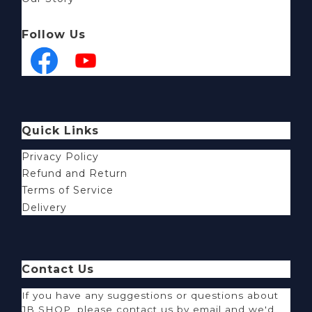
號碼單，號碼單上的QR Code掃瞄後可以知道目前排到幾號。
Follow Us
2. 等待的時可以到其他樓層免費看常設展
這次的展覽場地位於士林科教館，除了teamLab或是恐龍展
這類的特展，各樓層還有不同主題的常設展，一般來說也
Quick Links
Privacy Policy
Refund and Return
Terms of Service
Delivery
Contact Us
If you have any suggestions or questions about
JB SHOP, please contact us by email and we'd