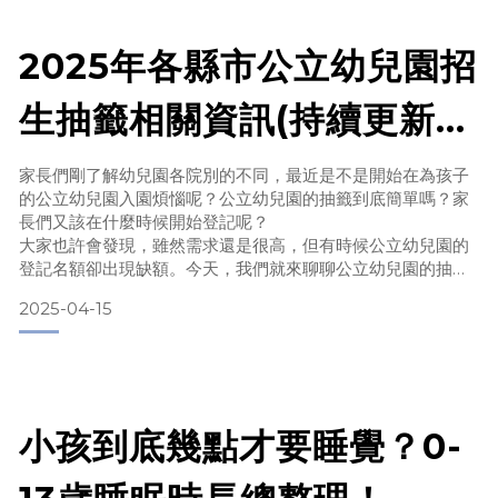
我們在登記的時候是「先求有，再求好」，以能夠入學為主
（因為爸媽兩邊都要上班而且沒有後援）。事先看了幾間離家
裡或公司不會太遠的，可以稍微排個優先順序，然後打開你的
2025年各縣市公立幼兒園招
Excel或Google試算表，先把它們填上去。
生抽籤相關資訊(持續更新
打開招生e點通，裡面可以看到各幼兒園
中)
家長們剛了解幼兒園各院別的不同，最近是不是開始在為孩子
的公立幼兒園入園煩惱呢？公立幼兒園的抽籤到底簡單嗎？家
長們又該在什麼時候開始登記呢？
大家也許會發現，雖然需求還是很高，但有時候公立幼兒園的
登記名額卻出現缺額。今天，我們就來聊聊公立幼兒園的抽籤
流程，告訴你在抽籤時需要注意的幾個要點，可以評估孩子是
2025-04-15
不是適合進公立幼兒園。一起來看看吧！
公立幼兒園的抽籤
小孩到底幾點才要睡覺？0-