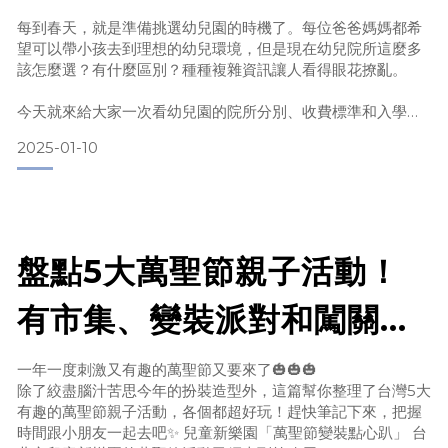
和就讀年齡
每到春天，就是準備挑選幼兒園的時機了。每位爸爸媽媽都希
望可以帶小孩去到理想的幼兒環境，但是現在幼兒院所這麼多
該怎麼選？有什麼區別？種種複雜資訊讓人看得眼花撩亂。
今天就來給大家一次看幼兒園的院所分別、收費標準和入學年
齡，讓家長們一次掌握，選擇想要去的幼兒園！ 院所分別
2025-01-10
目前台灣幼兒園總共分成四種不同的院所： 公立幼兒園是由政
府或公立院校設立的幼兒園；而非營利幼兒園則是由政府提供
土地、建物和設備，向公益法人團體招標後由得標的團體來經
營。
盤點5大萬聖節親子活動！
準公共幼兒園員前身是私立幼兒園，經過與政府簽訂合作契
有市集、變裝派對和闖關設
施一次看，趕快筆記下來帶
一年一度刺激又有趣的萬聖節又要來了🎃🎃🎃
除了絞盡腦汁苦思今年的扮裝造型外，這篇幫你整理了台灣5大
小孩一起去Fun電！
有趣的萬聖節親子活動，各個都超好玩！趕快筆記下來，把握
時間跟小朋友一起去吧✨ 兒童新樂園「萬聖節變裝點心趴」 台